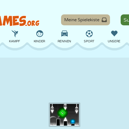
Meine Spielekiste
KAMPF
KINDER
RENNEN
SPORT
UNSERE
BALANCE
BASKETBALL
SCHLACHT
BILLARD
BRETT
VERTEIDIGUNG
DINOSAURIER
FAHREN
LERNEN
ESCAPE
MATHE
LABYRINTH
MONSTER
MOTORRAD
ONLINE