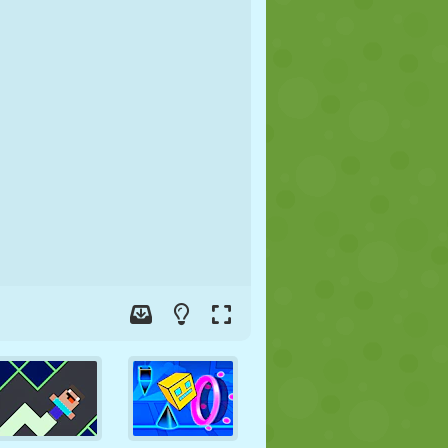
FUSSBALL
WELTRAUM
STICKMAN
KRIEG
WRESTLING
ZOMBIE