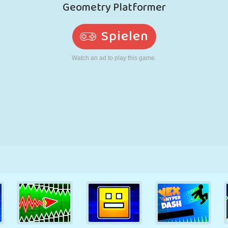
RETRO
ROBOTER
LAUFEN
SCHULE
SCHIESSEN
TENNIS
TIC TAC TOE
TOUCHSCREEN
TURM
LKW