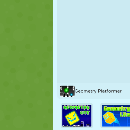
PUPPEN
RÄTSEL
REAKTION
STRATEGIE
STUNT
PANZER
Geometry Platformer