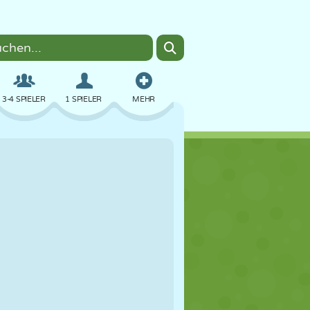
3-4 SPIELER
1 SPIELER
MEHR
BOMBER
BROWSER
AUTO
FLIEGEN
ESSEN
LUSTIG
PIXEL ART
PLATTFORM
POOL