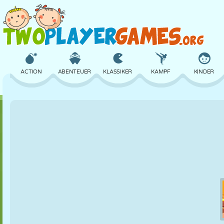
ACTION
ABENTEUER
KLASSIKER
KAMPF
KINDER
3D
FLUGZEUG
ALIEN
BALANCE
BASKETBALL
SCHLOSS
SCHACH
CRAZY
VERTEIDIGUNG
DINOSAURIER
MÄDCHEN
GOLF
SPRINGEN
MATHE
LABYRINTH