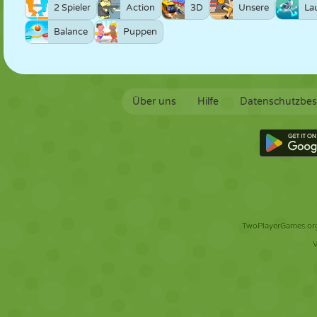
2 Spieler
Action
3D
Unsere
La
Balance
Puppen
Über uns
Hilfe
Datenschutzbe
TwoPlayerGames.org 
V