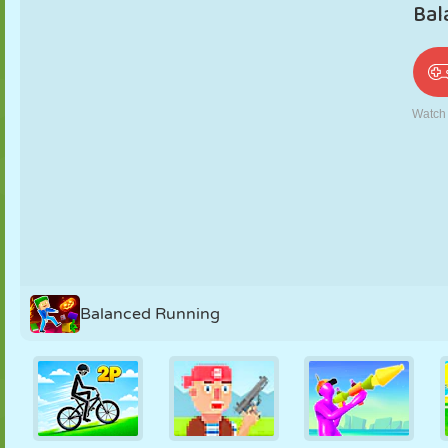
PUPPEN
RÄTSEL
REAKTION
RETRO
ROBOTER
STRATEGIE
STUNT
PANZER
TENNIS
TIC TAC TOE
Balanced Running