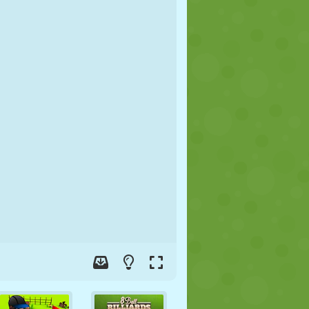
FUSSBALL
WELTRAUM
STICKMAN
KRIEG
WRESTLING
ZOMBIE