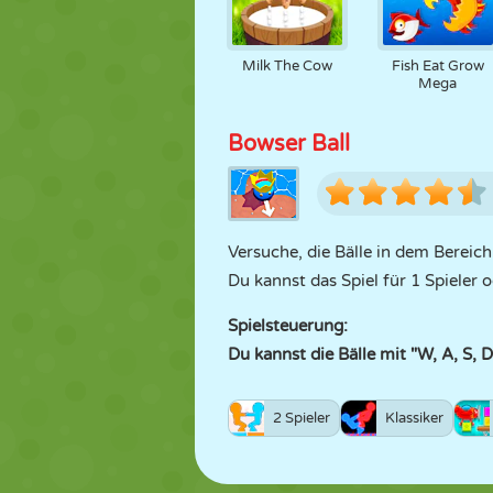
Milk The Cow
Fish Eat Grow
Mega
Bowser Ball
Versuche, die Bälle in dem Bereich
Du kannst das Spiel für 1 Spieler 
Spielsteuerung:
Du kannst die Bälle mit "W, A, S,
2 Spieler
Klassiker