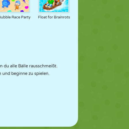
Bubble Race Party
Float for Brainrots
n du alle Bälle rausschmeißt.
n und beginne zu spielen.