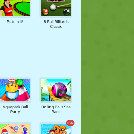
Putt in it!
8 Ball Billiards
Classic
Aquapark Ball
Rolling Balls Sea
Party
Race
neu