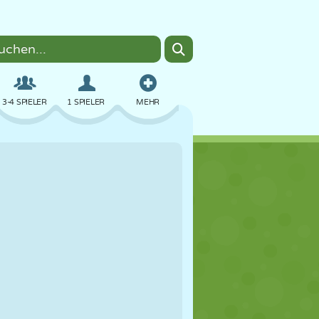
3-4 SPIELER
1 SPIELER
MEHR
BOMBER
BROWSER
AUTO
FLIEGEN
ESSEN
LUSTIG
PIXEL ART
PLATTFORM
POOL