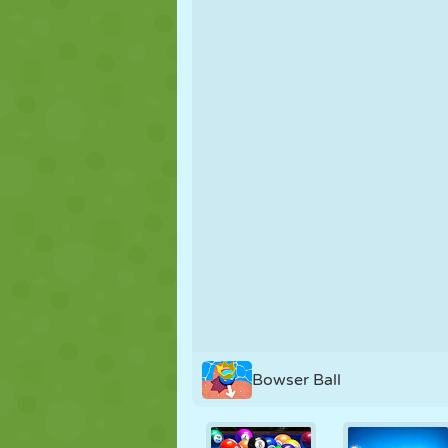
PUPPEN
RÄTSEL
REAKTION
STRATEGIE
STUNT
PANZER
Bowser Ball