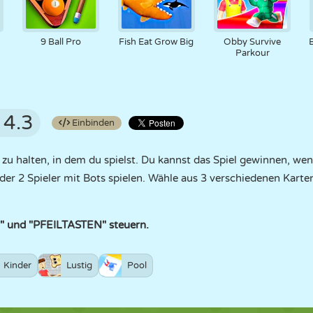
9 Ball Pro
Fish Eat Grow Big
Obby Survive
Parkour
4.3
Einbinden
 zu halten, in dem du spielst. Du kannst das Spiel gewinnen, wen
oder 2 Spieler mit Bots spielen. Wähle aus 3 verschiedenen Karte
 D" und "PFEILTASTEN" steuern.
Kinder
Lustig
Pool