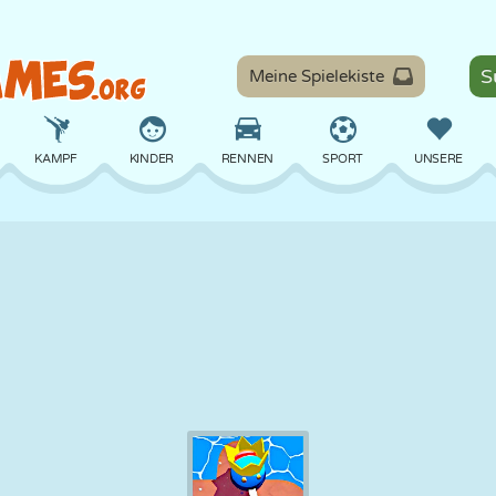
Meine Spielekiste
KAMPF
KINDER
RENNEN
SPORT
UNSERE
BALANCE
BASKETBALL
SCHLACHT
BILLARD
BRETT
VERTEIDIGUNG
DINOSAURIER
FAHREN
LERNEN
ESCAPE
MATHE
LABYRINTH
MONSTER
MOTORRAD
ONLINE