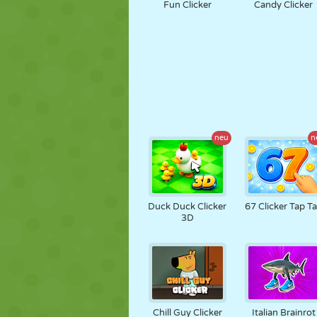
Fun Clicker
Candy Clicker
neu
n
Duck Duck Clicker
67 Clicker Tap T
3D
Chill Guy Clicker
Italian Brainrot