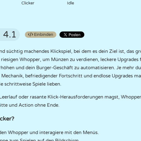
Clicker
Idle
4.1
Einbinden
und süchtig machendes Klickspiel, bei dem es dein Ziel ist, das 
 riesigen Whopper, um Münzen zu verdienen, leckere Upgrades f
höhen und dein Burger-Geschäft zu automatisieren. Je mehr du k
e Mechanik, befriedigender Fortschritt und endlose Upgrades m
e schrittweise Spiele lieben.
 Leerlauf oder rasante Klick-Herausforderungen magst, Whopper 
hritte und Action ohne Ende.
cker?
den Whopper und interagiere mit den Menüs.
ippe zum Spielen auf den Bildschirm.