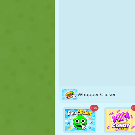
PUPPEN
RÄTSEL
REAKTION
STRATEGIE
STUNT
PANZER
Whopper Clicker
neu
n