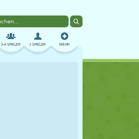
3-4 SPIELER
1 SPIELER
MEHR
BOMBER
BROWSER
AUTO
FLIEGEN
ESSEN
LUSTIG
PIXEL ART
PLATTFORM
POOL