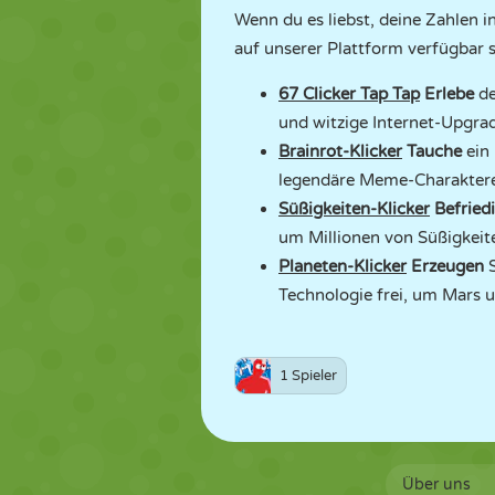
Wenn du es liebst, deine Zahlen i
auf unserer Plattform verfügbar s
67 Clicker Tap Tap
Erlebe
de
und witzige Internet-Upgrade
Brainrot-Klicker
Tauche
ein
legendäre Meme-Charaktere 
Süßigkeiten-Klicker
Befried
um Millionen von Süßigkeit
Planeten-Klicker
Erzeugen
Technologie frei, um Mars 
1 Spieler
Über uns