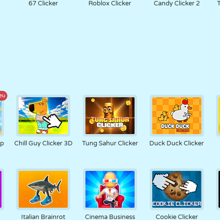
67 Clicker
Roblox Clicker
Candy Clicker 2
eu
ap
Chill Guy Clicker 3D
Tung Sahur Clicker
Duck Duck Clicker
Italian Brainrot
Cinema Business
Cookie Clicker