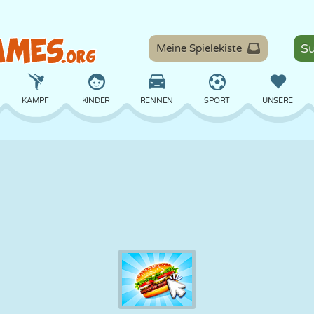
Meine Spielekiste
KAMPF
KINDER
RENNEN
SPORT
UNSERE
BALANCE
BASKETBALL
SCHLACHT
BILLARD
BRETT
VERTEIDIGUNG
DINOSAURIER
FAHREN
LERNEN
ESCAPE
MATHE
LABYRINTH
MONSTER
MOTORRAD
ONLINE