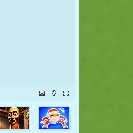
FUSSBALL
WELTRAUM
STICKMAN
KRIEG
WRESTLING
ZOMBIE