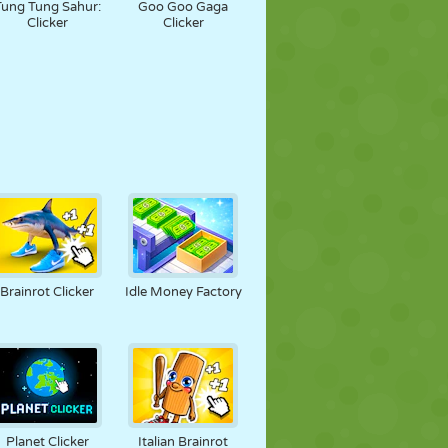
Tung Tung Sahur:
Goo Goo Gaga
Clicker
Clicker
Brainrot Clicker
Idle Money Factory
Planet Clicker
Italian Brainrot