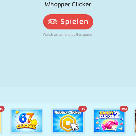
RETRO
ROBOTER
LAUFEN
SCHULE
SCHIESSEN
TENNIS
TIC TAC TOE
TOUCHSCREEN
TURM
LKW
eu
neu
neu