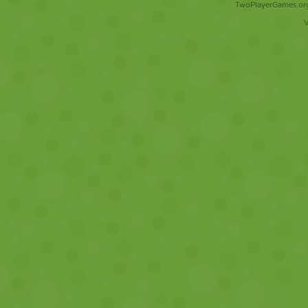
TwoPlayerGames.org 
V