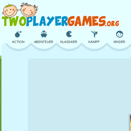
ACTION
ABENTEUER
KLASSIKER
KAMPF
KINDER
3D
FLUGZEUG
ALIEN
BALANCE
BASKETBALL
SCHLOSS
SCHACH
CRAZY
VERTEIDIGUNG
DINOSAURIER
MÄDCHEN
GOLF
SPRINGEN
MATHE
LABYRINTH