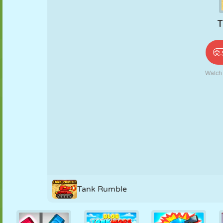
PUPPEN
RÄTSEL
REAKTION
RETRO
ROBOTER
STRATEGIE
STUNT
PANZER
TENNIS
TIC TAC TOE
Tank Rumble