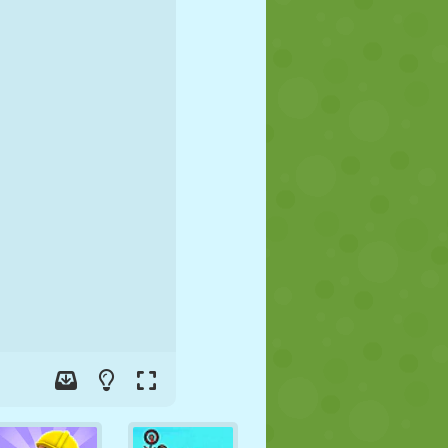
FUSSBALL
WELTRAUM
STICKMAN
KRIEG
WRESTLING
ZOMBIE