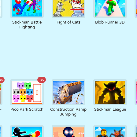
Stickman Battle
Fight of Cats
Blob Runner 3D
Fighting
eu
neu
-
Pico Park Scratch
Construction Ramp
Stickman League
Jumping