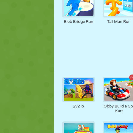
Blob Bridge Run
Tall Man Run
n
2v2 io
Obby Build a Go
Kart