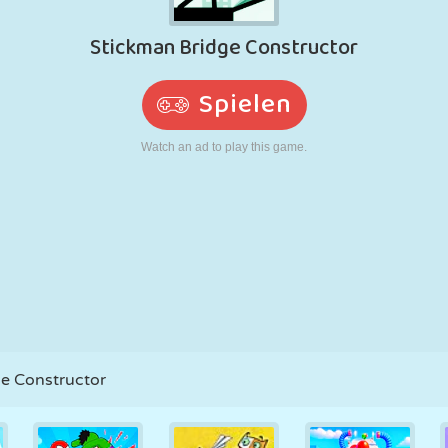
RETRO
ROBOTER
LAUFEN
SCHULE
SCHIESSEN
TENNIS
TIC TAC TOE
TOUCHSCREEN
TURM
LKW
e Constructor