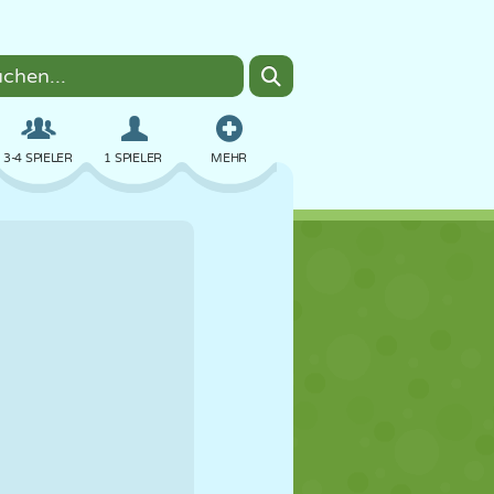
3-4 SPIELER
1 SPIELER
MEHR
BOMBER
BROWSER
AUTO
FLIEGEN
ESSEN
LUSTIG
PIXEL ART
PLATTFORM
POOL