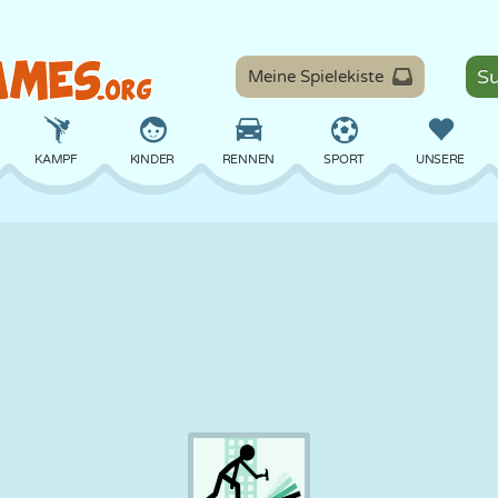
Meine Spielekiste
KAMPF
KINDER
RENNEN
SPORT
UNSERE
BALANCE
BASKETBALL
SCHLACHT
BILLARD
BRETT
VERTEIDIGUNG
DINOSAURIER
FAHREN
LERNEN
ESCAPE
MATHE
LABYRINTH
MONSTER
MOTORRAD
ONLINE