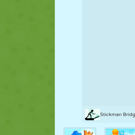
PUPPEN
RÄTSEL
REAKTION
STRATEGIE
STUNT
PANZER
Stickman Bridg