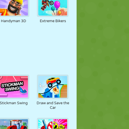
Handyman 3D
Extreme Bikers
Stickman Swing
Draw and Save the
Car