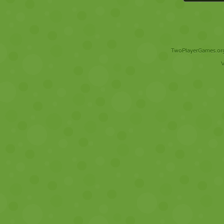
TwoPlayerGames.org 
V