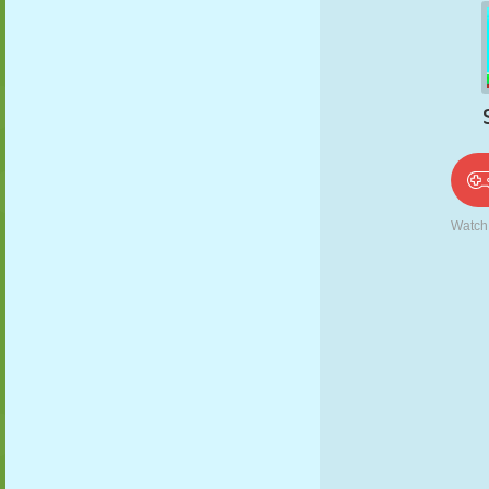
PUPPEN
RÄTSEL
REAKTION
RETRO
ROBOTER
STRATEGIE
STUNT
PANZER
TENNIS
TIC TAC TOE