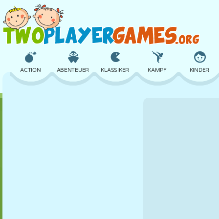
ACTION
ABENTEUER
KLASSIKER
KAMPF
KINDER
3D
FLUGZEUG
ALIEN
BALANCE
BASKETBALL
SCHLOSS
SCHACH
CRAZY
VERTEIDIGUNG
DINOSAURIER
MÄDCHEN
GOLF
SPRINGEN
MATHE
LABYRINTH