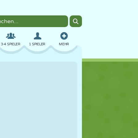
3-4 SPIELER
1 SPIELER
MEHR
BOMBER
BROWSER
AUTO
FLIEGEN
ESSEN
LUSTIG
PIXEL ART
PLATTFORM
POOL