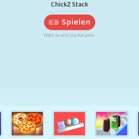
RETRO
ROBOTER
LAUFEN
SCHULE
SCHIESSEN
TENNIS
TIC TAC TOE
TOUCHSCREEN
TURM
LKW