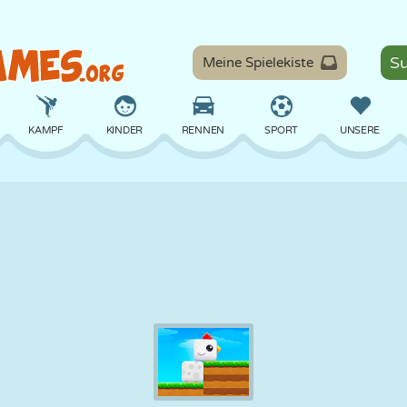
Meine Spielekiste
KAMPF
KINDER
RENNEN
SPORT
UNSERE
BALANCE
BASKETBALL
SCHLACHT
BILLARD
BRETT
VERTEIDIGUNG
DINOSAURIER
FAHREN
LERNEN
ESCAPE
MATHE
LABYRINTH
MONSTER
MOTORRAD
ONLINE