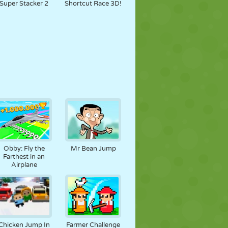
Super Stacker 2
Shortcut Race 3D!
Obby: Fly the
Mr Bean Jump
Farthest in an
Airplane
Chicken Jump In
Farmer Challenge