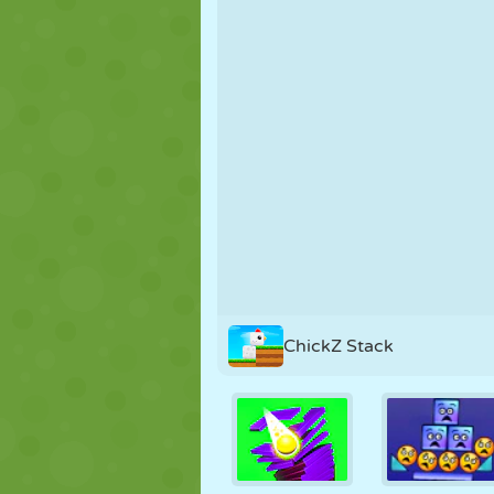
PUPPEN
RÄTSEL
REAKTION
STRATEGIE
STUNT
PANZER
ChickZ Stack