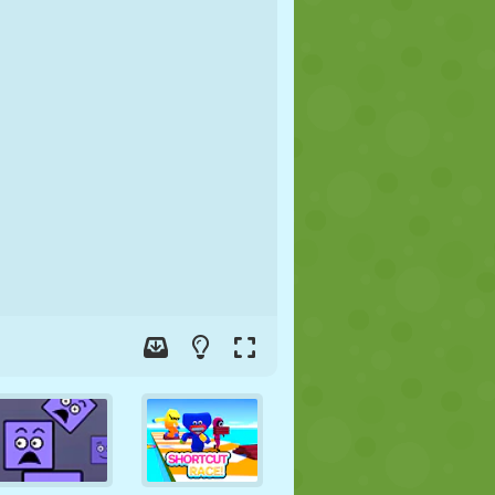
FUSSBALL
WELTRAUM
STICKMAN
KRIEG
WRESTLING
ZOMBIE