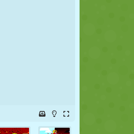
FUSSBALL
WELTRAUM
STICKMAN
KRIEG
WRESTLING
ZOMBIE