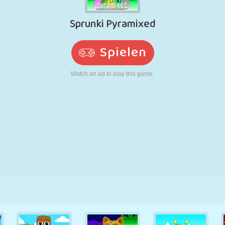
RETRO
ROBOTER
LAUFEN
SCHULE
SCHIESSEN
TENNIS
TIC TAC TOE
TOUCHSCREEN
TURM
LKW