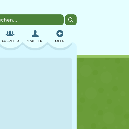
3-4 SPIELER
1 SPIELER
MEHR
BOMBER
BROWSER
AUTO
FLIEGEN
ESSEN
LUSTIG
PIXEL ART
PLATTFORM
POOL