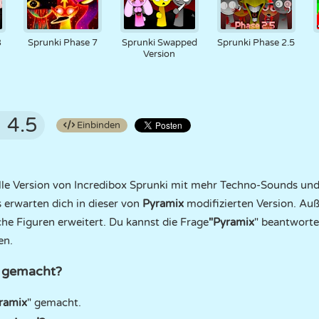
3
Sprunki Phase 7
Sprunki Swapped
Sprunki Phase 2.5
Version
4.5
Einbinden
elle Version von Incredibox Sprunki mit mehr Techno-Sounds und
 erwarten dich in dieser von
Pyramix
modifizierten Version. Au
he Figuren erweitert. Du kannst die Frage
"Pyramix
" beantworte
en.
d gemacht?
ramix
" gemacht.