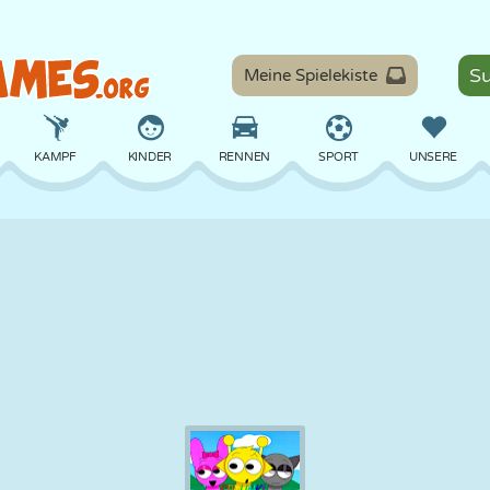
Meine Spielekiste
KAMPF
KINDER
RENNEN
SPORT
UNSERE
BALANCE
BASKETBALL
SCHLACHT
BILLARD
BRETT
VERTEIDIGUNG
DINOSAURIER
FAHREN
LERNEN
ESCAPE
MATHE
LABYRINTH
MONSTER
MOTORRAD
ONLINE