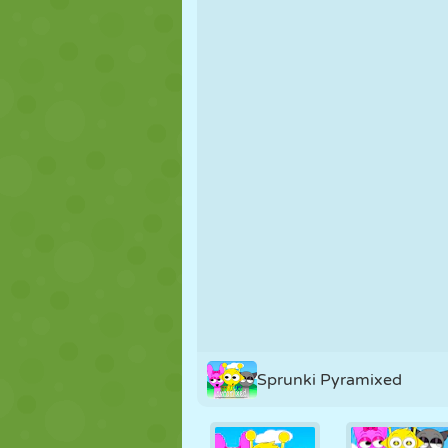
PUPPEN
RÄTSEL
REAKTION
STRATEGIE
STUNT
PANZER
Sprunki Pyramixed