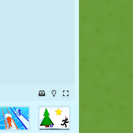
FUSSBALL
WELTRAUM
STICKMAN
KRIEG
WRESTLING
ZOMBIE