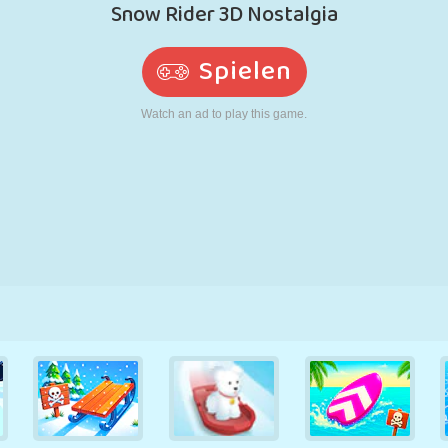
RETRO
ROBOTER
LAUFEN
SCHULE
SCHIESSEN
TENNIS
TIC TAC TOE
TOUCHSCREEN
TURM
LKW