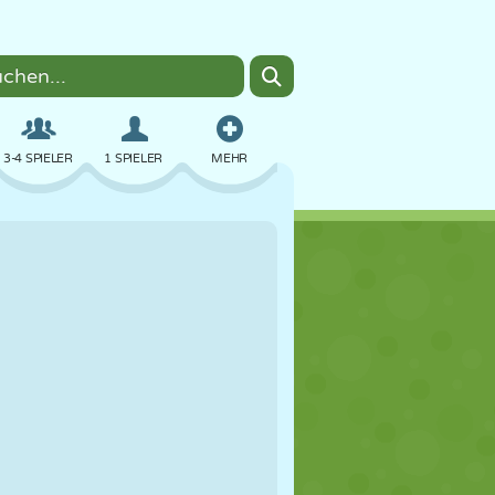
3-4 SPIELER
1 SPIELER
MEHR
BOMBER
BROWSER
AUTO
FLIEGEN
ESSEN
LUSTIG
PIXEL ART
PLATTFORM
POOL