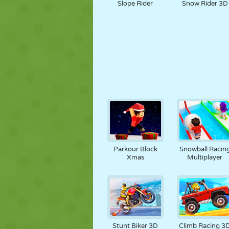
Slope Rider
Snow Rider 3D
Parkour Block
Snowball Racin
Xmas
Multiplayer
Stunt Biker 3D
Climb Racing 3