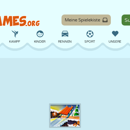
Meine Spielekiste
KAMPF
KINDER
RENNEN
SPORT
UNSERE
BALANCE
BASKETBALL
SCHLACHT
BILLARD
BRETT
VERTEIDIGUNG
DINOSAURIER
FAHREN
LERNEN
ESCAPE
MATHE
LABYRINTH
MONSTER
MOTORRAD
ONLINE