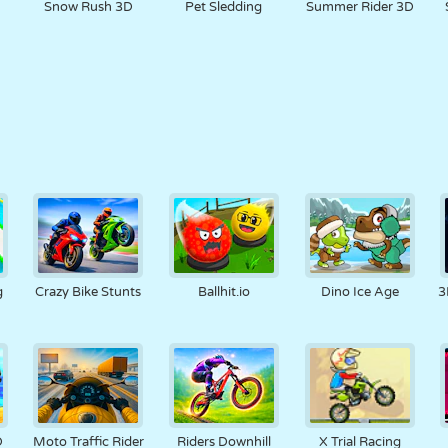
Snow Rush 3D
Pet Sledding
Summer Rider 3D
g
Crazy Bike Stunts
Ballhit.io
Dino Ice Age
3
D
Moto Traffic Rider
Riders Downhill
X Trial Racing