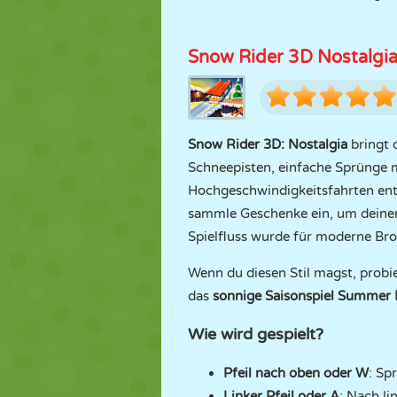
Snow Rider 3D Nostalgi
Snow Rider 3D: Nostalgia
bringt d
Schneepisten, einfache Sprünge 
Hochgeschwindigkeitsfahrten ent
sammle Geschenke ein, um deinen
Spielfluss wurde für moderne Bro
Wenn du diesen Stil magst, prob
das
sonnige Saisonspiel
Summer 
Wie wird gespielt?
Pfeil nach oben oder W
: Sp
Linker Pfeil oder A
: Nach li