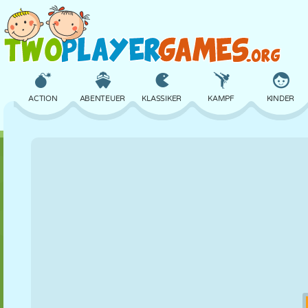
ACTION
ABENTEUER
KLASSIKER
KAMPF
KINDER
3D
FLUGZEUG
ALIEN
BALANCE
BASKETBALL
SCHLOSS
SCHACH
CRAZY
VERTEIDIGUNG
DINOSAURIER
MÄDCHEN
GOLF
SPRINGEN
MATHE
LABYRINTH