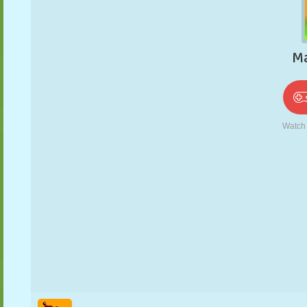
PUPPEN
RÄTSEL
REAKTION
RETRO
ROBOTER
STRATEGIE
STUNT
PANZER
TENNIS
TIC TAC TOE