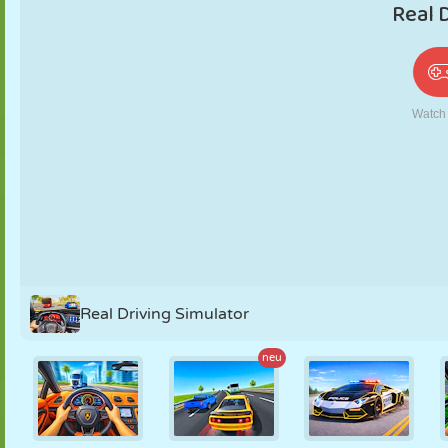
PUPPEN
RÄTSEL
REAKTION
RETRO
ROBOTER
STRATEGIE
STUNT
PANZER
TENNIS
TIC TAC TOE
Real Driving Simulator
neu