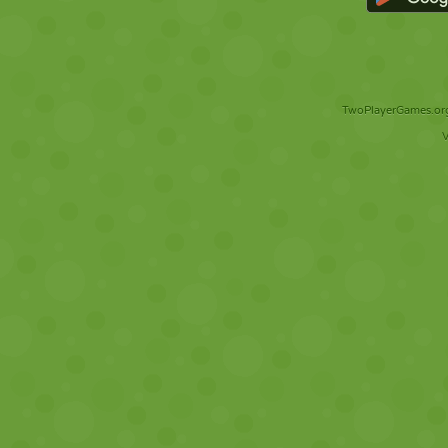
TwoPlayerGames.org 
V