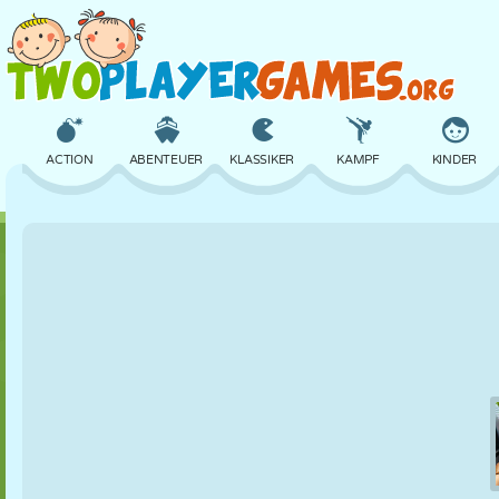
ACTION
ABENTEUER
KLASSIKER
KAMPF
KINDER
3D
FLUGZEUG
ALIEN
BALANCE
BASKETBALL
SCHLOSS
SCHACH
CRAZY
VERTEIDIGUNG
DINOSAURIER
MÄDCHEN
GOLF
SPRINGEN
MATHE
LABYRINTH