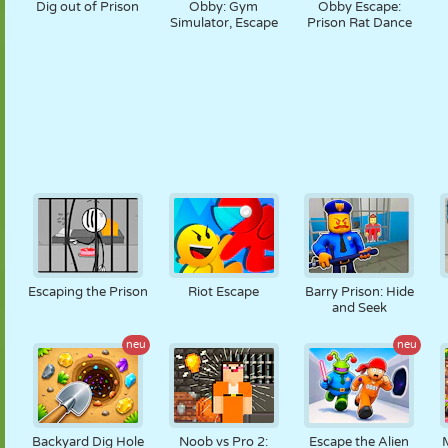
Dig out of Prison
Obby: Gym
Obby Escape:
Simulator, Escape
Prison Rat Dance
Escaping the Prison
Riot Escape
Barry Prison: Hide
and Seek
neu
neu
Backyard Dig Hole
Noob vs Pro 2:
Escape the Alien