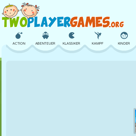
ACTION
ABENTEUER
KLASSIKER
KAMPF
KINDER
3D
FLUGZEUG
ALIEN
BALANCE
BASKETBALL
SCHLOSS
SCHACH
CRAZY
VERTEIDIGUNG
DINOSAURIER
MÄDCHEN
GOLF
SPRINGEN
MATHE
LABYRINTH