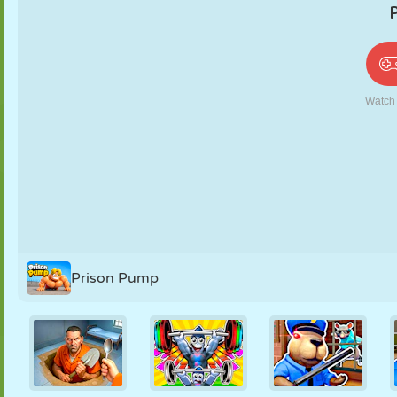
PUPPEN
RÄTSEL
REAKTION
RETRO
ROBOTER
STRATEGIE
STUNT
PANZER
TENNIS
TIC TAC TOE
Prison Pump