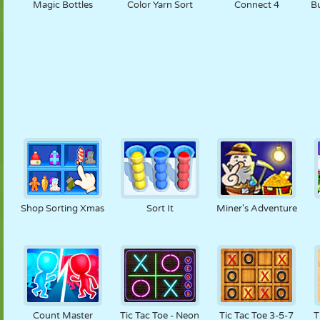
Magic Bottles
Color Yarn Sort
Connect 4
B
Shop Sorting Xmas
Sort It
Miner's Adventure
Count Master
Tic Tac Toe - Neon
Tic Tac Toe 3-5-7
T