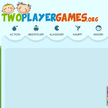
ACTION
ABENTEUER
KLASSIKER
KAMPF
KINDER
3D
FLUGZEUG
ALIEN
BALANCE
BASKETBALL
SCHLOSS
SCHACH
CRAZY
VERTEIDIGUNG
DINOSAURIER
MÄDCHEN
GOLF
SPRINGEN
MATHE
LABYRINTH