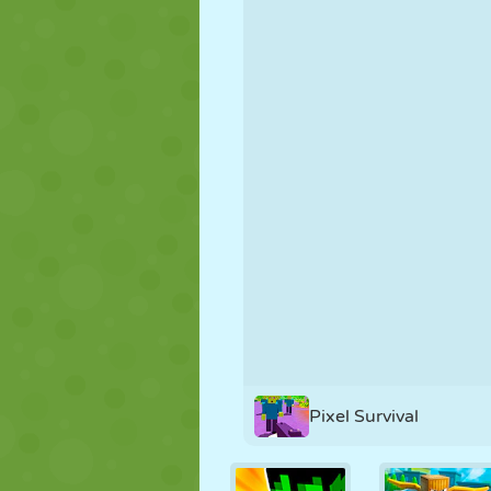
PUPPEN
RÄTSEL
REAKTION
STRATEGIE
STUNT
PANZER
Pixel Survival