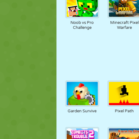
Noob vs Pro
Minecraft Pixel
Challenge
Warfare
Garden Survive
Pixel Path