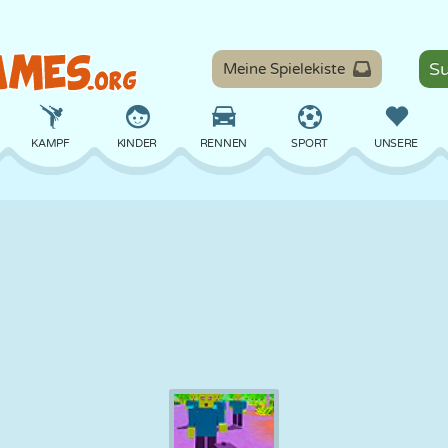
Meine Spielekiste
KAMPF
KINDER
RENNEN
SPORT
UNSERE
BALANCE
BASKETBALL
SCHLACHT
BILLARD
BRETT
VERTEIDIGUNG
DINOSAURIER
FAHREN
LERNEN
ESCAPE
MATHE
LABYRINTH
MONSTER
MOTORRAD
ONLINE