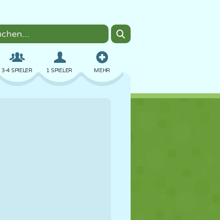
3-4 SPIELER
1 SPIELER
MEHR
BOMBER
BROWSER
AUTO
FLIEGEN
ESSEN
LUSTIG
PIXEL ART
PLATTFORM
POOL