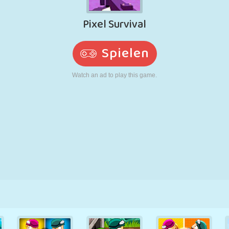
RETRO
ROBOTER
LAUFEN
SCHULE
SCHIESSEN
TENNIS
TIC TAC TOE
TOUCHSCREEN
TURM
LKW