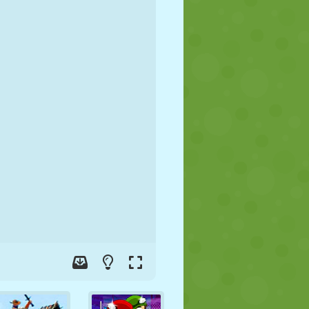
FUSSBALL
WELTRAUM
STICKMAN
KRIEG
WRESTLING
ZOMBIE