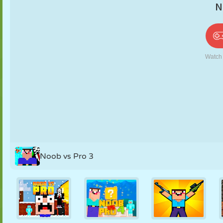
PUPPEN
RÄTSEL
REAKTION
RETRO
ROBOTER
STRATEGIE
STUNT
PANZER
TENNIS
TIC TAC TOE
Noob vs Pro 3