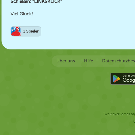
Schießen: "LINKSKLICK"
Viel Glück!
1 Spieler
Über uns
Hilfe
Datenschutzbe
TwoPlayerGames.org 
V