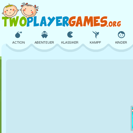
ACTION
ABENTEUER
KLASSIKER
KAMPF
KINDER
3D
FLUGZEUG
ALIEN
BALANCE
BASKETBALL
SCHLOSS
SCHACH
CRAZY
VERTEIDIGUNG
DINOSAURIER
MÄDCHEN
GOLF
SPRINGEN
MATHE
LABYRINTH