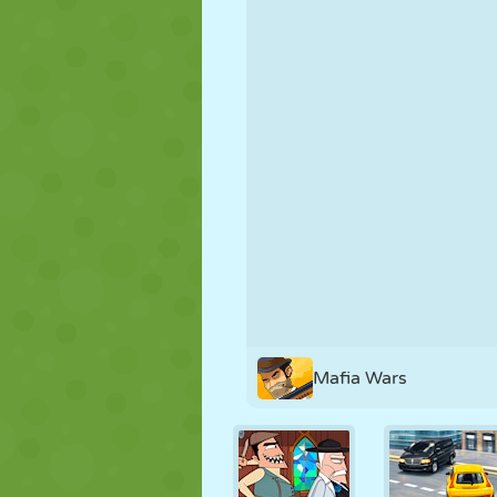
PUPPEN
RÄTSEL
REAKTION
STRATEGIE
STUNT
PANZER
Mafia Wars