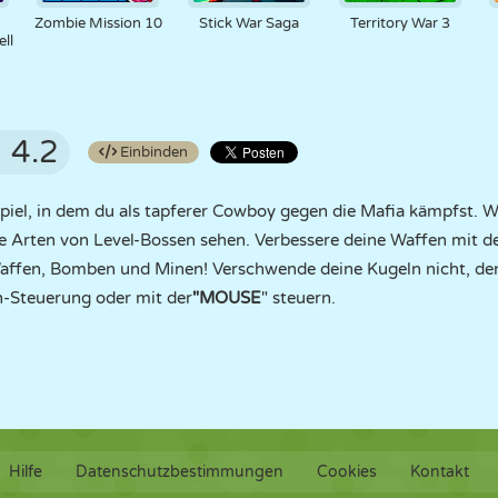
:
Zombie Mission 10
Stick War Saga
Territory War 3
ll
4.2
Einbinden
piel, in dem du als tapferer Cowboy gegen die Mafia kämpfst. W
ne Arten von Level-Bossen sehen. Verbessere deine Waffen mit d
affen, Bomben und Minen! Verschwende deine Kugeln nicht, denn
h-Steuerung oder mit der
"MOUSE
" steuern.
Hilfe
Datenschutzbestimmungen
Cookies
Kontakt