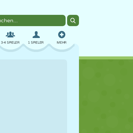
3-4 SPIELER
1 SPIELER
MEHR
BOMBER
BROWSER
AUTO
FLIEGEN
ESSEN
LUSTIG
PIXEL ART
PLATTFORM
POOL