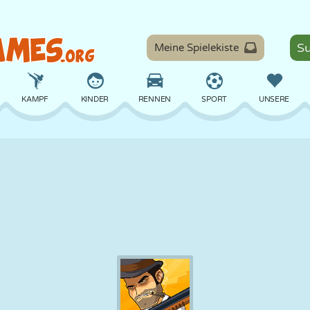
Meine Spielekiste
KAMPF
KINDER
RENNEN
SPORT
UNSERE
BALANCE
BASKETBALL
SCHLACHT
BILLARD
BRETT
VERTEIDIGUNG
DINOSAURIER
FAHREN
LERNEN
ESCAPE
MATHE
LABYRINTH
MONSTER
MOTORRAD
ONLINE