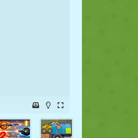
FUSSBALL
WELTRAUM
STICKMAN
KRIEG
WRESTLING
ZOMBIE