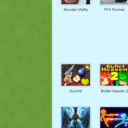
Murder Mafia
FFX Runner
GunHit
Bullet Heaven 