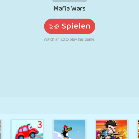
RETRO
ROBOTER
LAUFEN
SCHULE
SCHIESSEN
TENNIS
TIC TAC TOE
TOUCHSCREEN
TURM
LKW