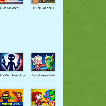
Gun Mayhem 2
Truck Loader 4
tick War: New Age
Metal Army War