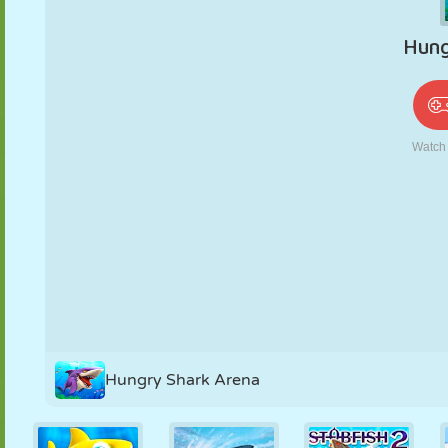
PUPPEN
RÄTSEL
REAKTION
RETRO
ROBOTER
STRATEGIE
STUNT
PANZER
TENNIS
TIC TAC TOE
Hungry Shark Arena