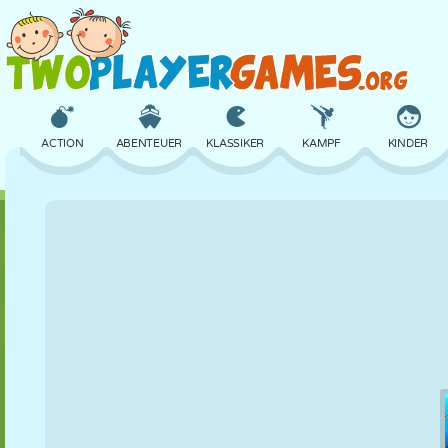
ACTION
ABENTEUER
KLASSIKER
KAMPF
KINDER
3D
FLUGZEUG
ALIEN
BALANCE
BASKETBALL
SCHLOSS
SCHACH
CRAZY
VERTEIDIGUNG
DINOSAURIER
MÄDCHEN
GOLF
SPRINGEN
MATHE
LABYRINTH