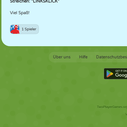
Streichen: "LINKSKLICK"
Viel Spaß!
1 Spieler
Über uns
Hilfe
Datenschutzbe
TwoPlayerGames.org 
V