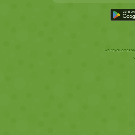
TwoPlayerGames.org 
V