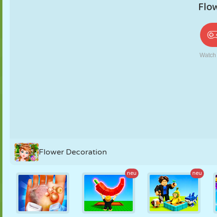
PUPPEN
RÄTSEL
REAKTION
RETRO
ROBOTER
STRATEGIE
STUNT
PANZER
TENNIS
TIC TAC TOE
Flower Decoration
neu
neu