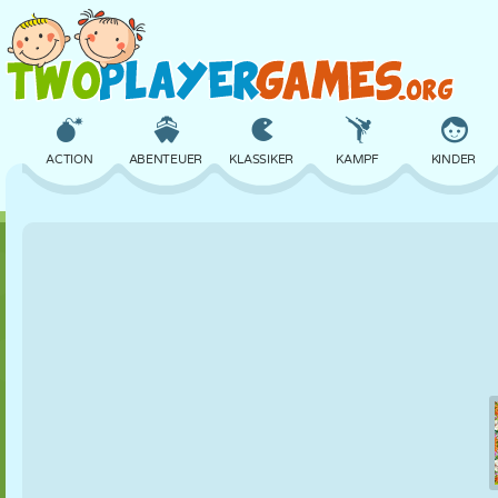
ACTION
ABENTEUER
KLASSIKER
KAMPF
KINDER
3D
FLUGZEUG
ALIEN
BALANCE
BASKETBALL
SCHLOSS
SCHACH
CRAZY
VERTEIDIGUNG
DINOSAURIER
MÄDCHEN
GOLF
SPRINGEN
MATHE
LABYRINTH