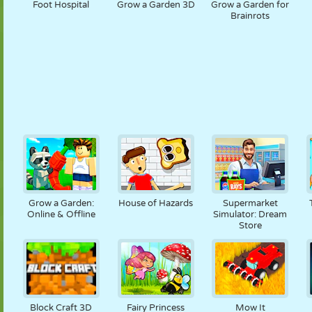
Foot Hospital
Grow a Garden 3D
Grow a Garden for
Brainrots
Grow a Garden:
House of Hazards
Supermarket
Online & Offline
Simulator: Dream
Store
Block Craft 3D
Fairy Princess
Mow It