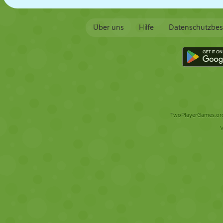
Über uns
Hilfe
Datenschutzbe
TwoPlayerGames.org 
V