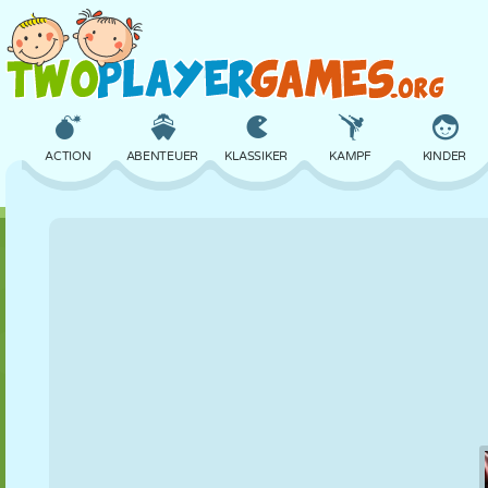
ACTION
ABENTEUER
KLASSIKER
KAMPF
KINDER
3D
FLUGZEUG
ALIEN
BALANCE
BASKETBALL
SCHLOSS
SCHACH
CRAZY
VERTEIDIGUNG
DINOSAURIER
MÄDCHEN
GOLF
SPRINGEN
MATHE
LABYRINTH