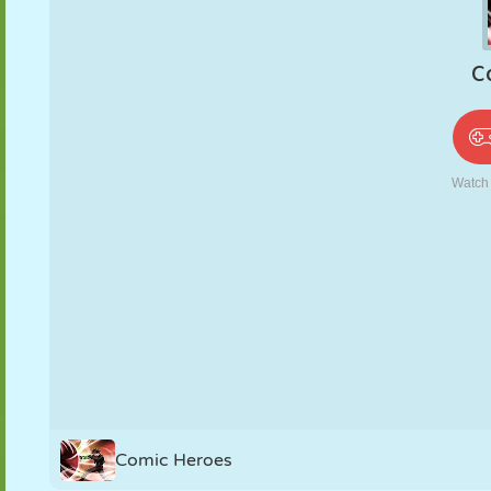
PUPPEN
RÄTSEL
REAKTION
RETRO
ROBOTER
STRATEGIE
STUNT
PANZER
TENNIS
TIC TAC TOE
Comic Heroes