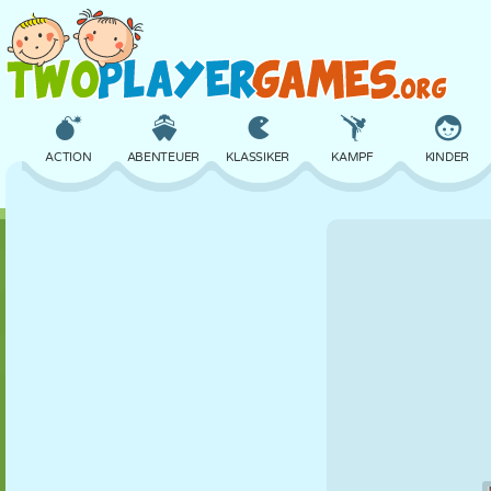
ACTION
ABENTEUER
KLASSIKER
KAMPF
KINDER
3D
FLUGZEUG
ALIEN
BALANCE
BASKETBALL
SCHLOSS
SCHACH
CRAZY
VERTEIDIGUNG
DINOSAURIER
MÄDCHEN
GOLF
SPRINGEN
MATHE
LABYRINTH