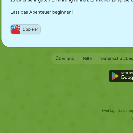
zu einer sehr guten Erfahrung führen. Einfacher zu spiele
Lass das Abenteuer beginnen!
1 Spieler
Über uns
Hilfe
Datenschutzbe
TwoPlayerGames.org 
V