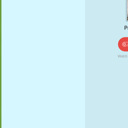
PUPPEN
RÄTSEL
REAKTION
RETRO
ROBOTER
STRATEGIE
STUNT
PANZER
TENNIS
TIC TAC TOE