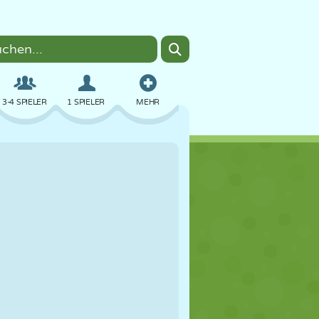
3-4 SPIELER
1 SPIELER
MEHR
BOMBER
BROWSER
AUTO
FLIEGEN
ESSEN
LUSTIG
PIXEL ART
PLATTFORM
POOL