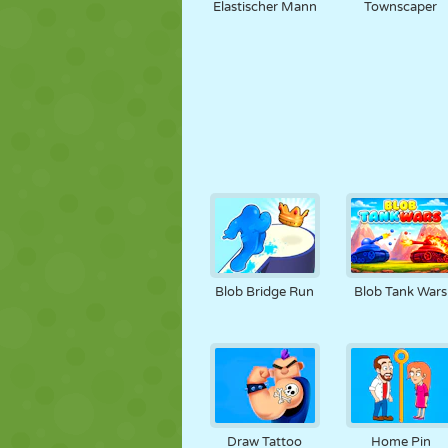
Elastischer Mann
Townscaper
Blob Bridge Run
Blob Tank Wars
Draw Tattoo
Home Pin