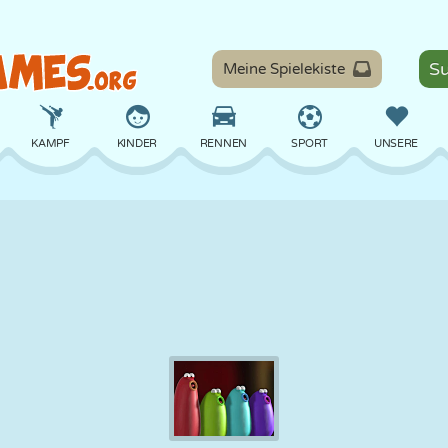
Meine Spielekiste
KAMPF
KINDER
RENNEN
SPORT
UNSERE
BALANCE
BASKETBALL
SCHLACHT
BILLARD
BRETT
VERTEIDIGUNG
DINOSAURIER
FAHREN
LERNEN
ESCAPE
MATHE
LABYRINTH
MONSTER
MOTORRAD
ONLINE