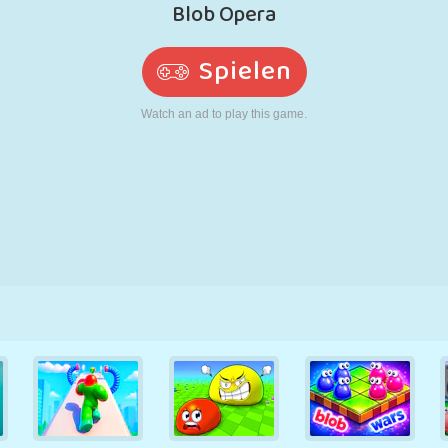
RETRO
ROBOTER
LAUFEN
SCHULE
SCHIESSEN
TENNIS
TIC TAC TOE
TOUCHSCREEN
TURM
LKW