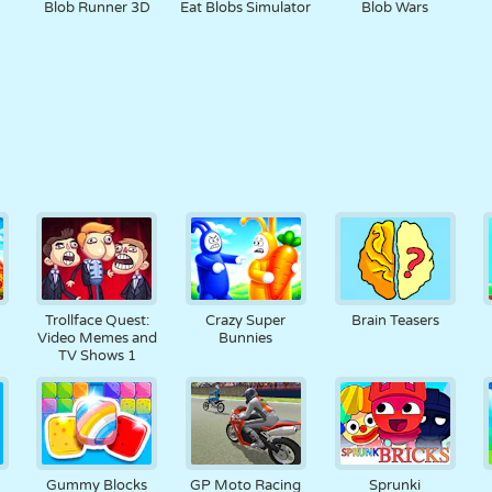
Blob Runner 3D
Eat Blobs Simulator
Blob Wars
Trollface Quest:
Crazy Super
Brain Teasers
Video Memes and
Bunnies
TV Shows 1
Gummy Blocks
GP Moto Racing
Sprunki