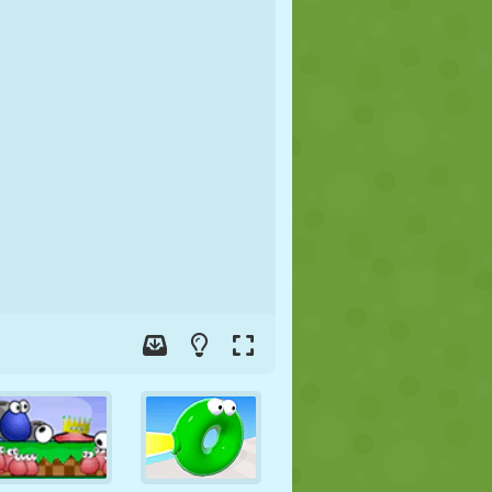
FUSSBALL
WELTRAUM
STICKMAN
KRIEG
WRESTLING
ZOMBIE