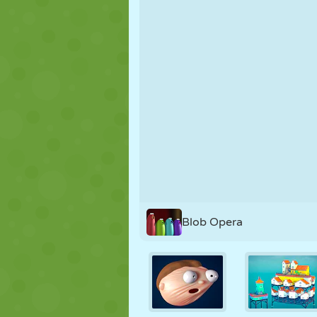
PUPPEN
RÄTSEL
REAKTION
STRATEGIE
STUNT
PANZER
Blob Opera