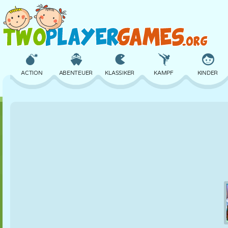
ACTION
ABENTEUER
KLASSIKER
KAMPF
KINDER
3D
FLUGZEUG
ALIEN
BALANCE
BASKETBALL
SCHLOSS
SCHACH
CRAZY
VERTEIDIGUNG
DINOSAURIER
MÄDCHEN
GOLF
SPRINGEN
MATHE
LABYRINTH