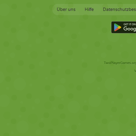
Über uns
Hilfe
Datenschutzbe
TwoPlayerGames.org 
V