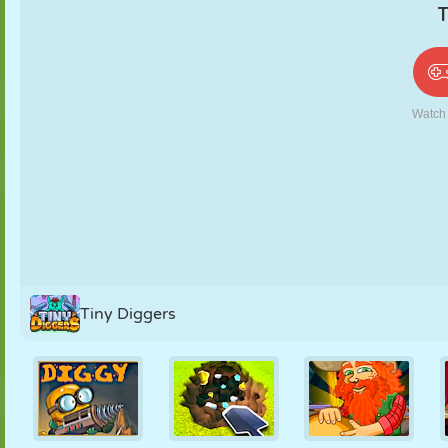
PUPPEN
RÄTSEL
REAKTION
RETRO
ROBOTER
STRATEGIE
STUNT
PANZER
TENNIS
TIC TAC TOE
Tiny Diggers