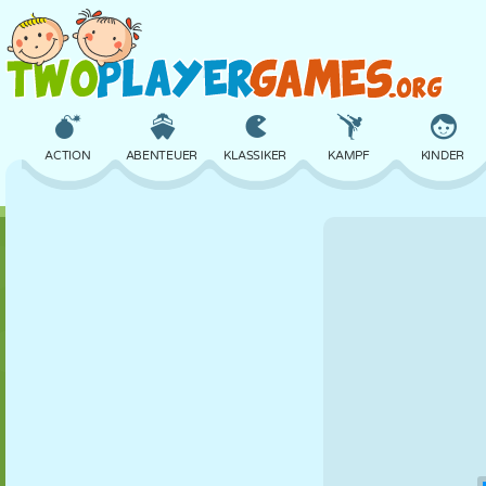
ACTION
ABENTEUER
KLASSIKER
KAMPF
KINDER
3D
FLUGZEUG
ALIEN
BALANCE
BASKETBALL
SCHLOSS
SCHACH
CRAZY
VERTEIDIGUNG
DINOSAURIER
MÄDCHEN
GOLF
SPRINGEN
MATHE
LABYRINTH