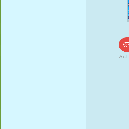
PUPPEN
RÄTSEL
REAKTION
RETRO
ROBOTER
STRATEGIE
STUNT
PANZER
TENNIS
TIC TAC TOE