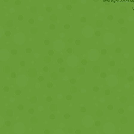
TwoPlayerGames.org 
V