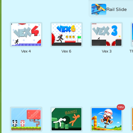
Rail Slide
Vex 4
Vex 6
Vex 3
T
neu