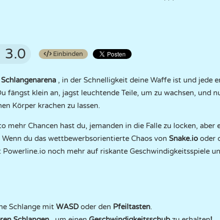
3.0
Einbinden
 Schlangenarena
, in der Schnelligkeit deine Waffe ist und jede
u fängst klein an, jagst leuchtende Teile, um zu wachsen, und n
nen Körper krachen zu lassen.
to mehr Chancen hast du, jemanden in die Falle zu locken, aber 
. Wenn du das wettbewerbsorientierte Chaos von
Snake.io
oder 
t Powerline.io noch mehr auf riskante Geschwindigkeitsspiele u
ine Schlange mit
WASD
oder den
Pfeiltasten
.
eren Schlangen
, um einen
Geschwindigkeitsschub
zu erhalten
!