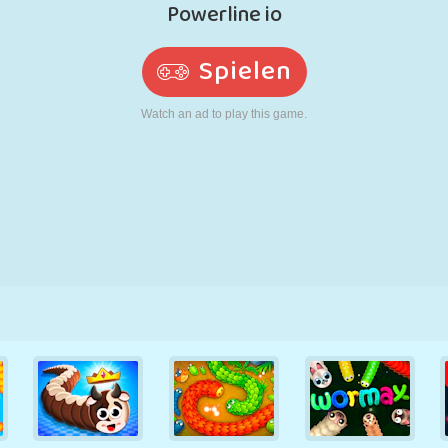
RETRO
ROBOTER
LAUFEN
SCHULE
SCHIESSEN
TENNIS
TIC TAC TOE
TOUCHSCREEN
TURM
LKW