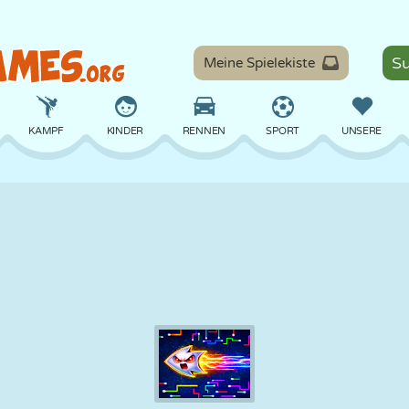
Meine Spielekiste
KAMPF
KINDER
RENNEN
SPORT
UNSERE
BALANCE
BASKETBALL
SCHLACHT
BILLARD
BRETT
VERTEIDIGUNG
DINOSAURIER
FAHREN
LERNEN
ESCAPE
MATHE
LABYRINTH
MONSTER
MOTORRAD
ONLINE