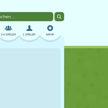
3-4 SPIELER
1 SPIELER
MEHR
BOMBER
BROWSER
AUTO
FLIEGEN
ESSEN
LUSTIG
PIXEL ART
PLATTFORM
POOL