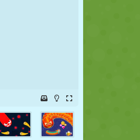
FUSSBALL
WELTRAUM
STICKMAN
KRIEG
WRESTLING
ZOMBIE