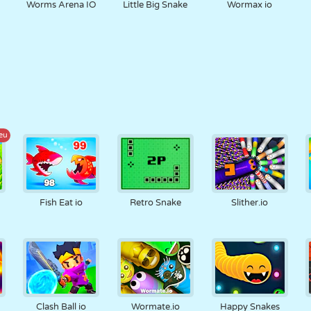
Worms Arena IO
Little Big Snake
Wormax io
eu
Fish Eat io
Retro Snake
Slither.io
Clash Ball io
Wormate.io
Happy Snakes