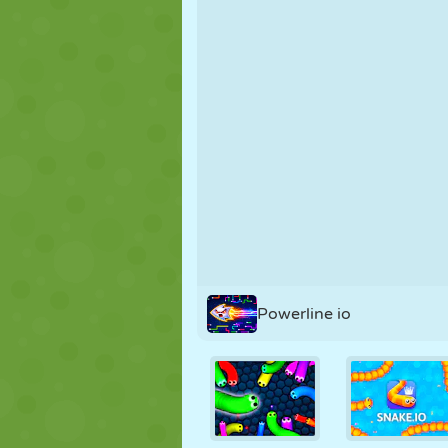
PUPPEN
RÄTSEL
REAKTION
STRATEGIE
STUNT
PANZER
Powerline io