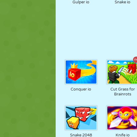
Gulper io
Snake io
n
Conquer io
Cut Grass for
Brainrots
Snake 2048
Knife io