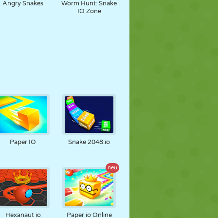
Angry Snakes
Worm Hunt: Snake
IO Zone
Paper IO
Snake 2048.io
neu
Hexanaut io
Paper io Online