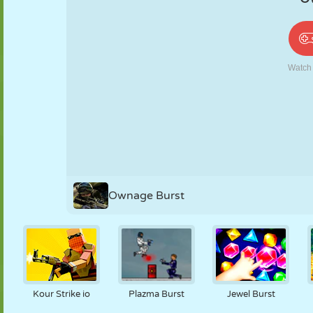
PUPPEN
RÄTSEL
REAKTION
RETRO
ROBOTER
STRATEGIE
STUNT
PANZER
TENNIS
TIC TAC TOE
Ownage Burst
Kour Strike io
Plazma Burst
Jewel Burst