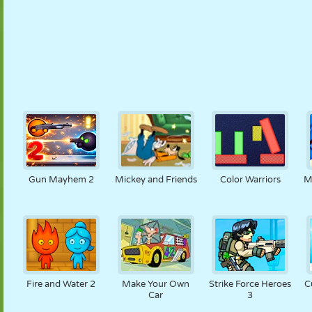
Gun Mayhem 2
Mickey and Friends
Color Warriors
M
Fire and Water 2
Make Your Own
Strike Force Heroes
C
Car
3