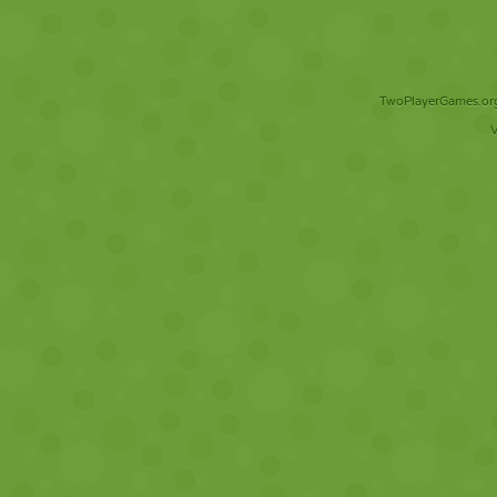
TwoPlayerGames.org 
V