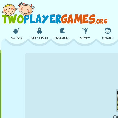
ACTION
ABENTEUER
KLASSIKER
KAMPF
KINDER
3D
FLUGZEUG
ALIEN
BALANCE
BASKETBALL
SCHLOSS
SCHACH
CRAZY
VERTEIDIGUNG
DINOSAURIER
MÄDCHEN
GOLF
SPRINGEN
MATHE
LABYRINTH