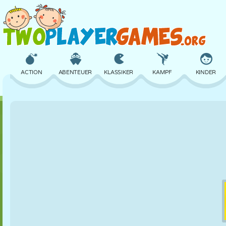
ACTION
ABENTEUER
KLASSIKER
KAMPF
KINDER
3D
FLUGZEUG
ALIEN
BALANCE
BASKETBALL
SCHLOSS
SCHACH
CRAZY
VERTEIDIGUNG
DINOSAURIER
MÄDCHEN
GOLF
SPRINGEN
MATHE
LABYRINTH