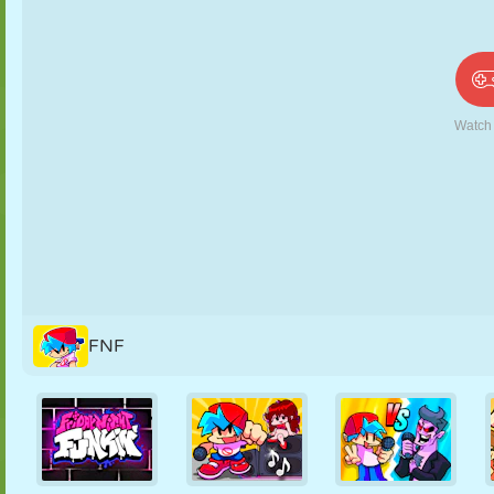
PUPPEN
RÄTSEL
REAKTION
RETRO
ROBOTER
STRATEGIE
STUNT
PANZER
TENNIS
TIC TAC TOE
FNF