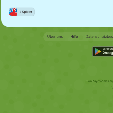
1 Spieler
Über uns
Hilfe
Datenschutzbe
TwoPlayerGames.org 
V