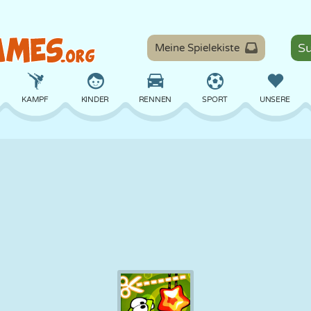
Meine Spielekiste
KAMPF
KINDER
RENNEN
SPORT
UNSERE
BALANCE
BASKETBALL
SCHLACHT
BILLARD
BRETT
VERTEIDIGUNG
DINOSAURIER
FAHREN
LERNEN
ESCAPE
MATHE
LABYRINTH
MONSTER
MOTORRAD
ONLINE