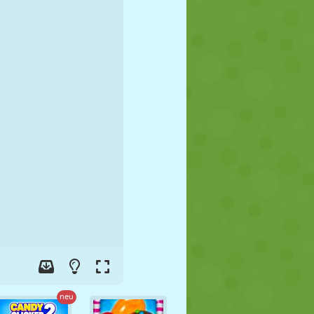
FUSSBALL
WELTRAUM
STICKMAN
KRIEG
WRESTLING
ZOMBIE
neu