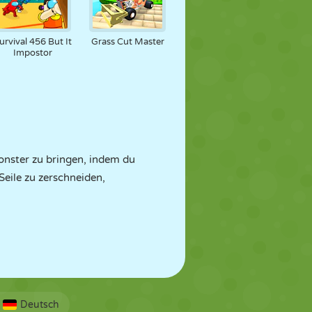
urvival 456 But It
Grass Cut Master
Impostor
onster zu bringen, indem du
 Seile zu zerschneiden,
Deutsch