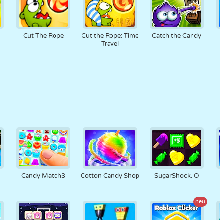
Cut The Rope
Cut the Rope: Time
Catch the Candy
Travel
Candy Match3
Cotton Candy Shop
SugarShock.IO
neu