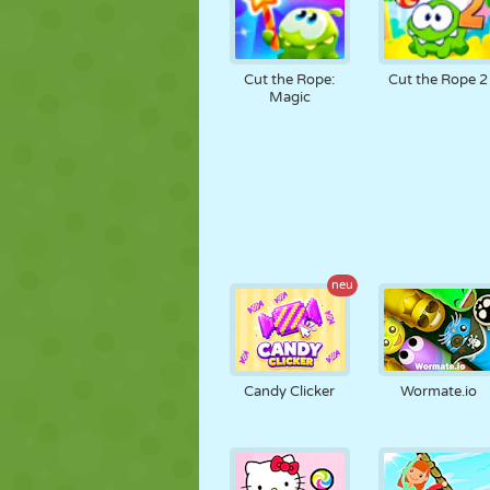
Cut the Rope:
Cut the Rope 2
Magic
neu
Candy Clicker
Wormate.io