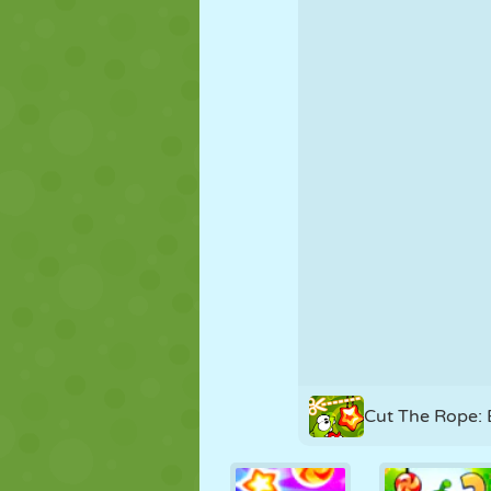
PUPPEN
RÄTSEL
REAKTION
STRATEGIE
STUNT
PANZER
Cut The Rope: