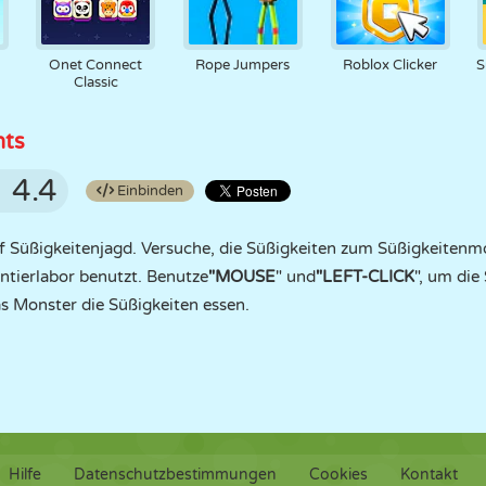
Onet Connect
Rope Jumpers
Roblox Clicker
S
Classic
nts
4.4
Einbinden
f Süßigkeitenjagd. Versuche, die Süßigkeiten zum Süßigkeitenm
ntierlabor benutzt. Benutze
"MOUSE
" und
"LEFT-CLICK
", um die
as Monster die Süßigkeiten essen.
Hilfe
Datenschutzbestimmungen
Cookies
Kontakt