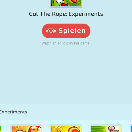
RETRO
ROBOTER
LAUFEN
SCHULE
SCHIESSEN
TENNIS
TIC TAC TOE
TOUCHSCREEN
TURM
LKW
 Experiments