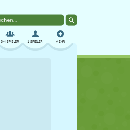
3-4 SPIELER
1 SPIELER
MEHR
BOMBER
BROWSER
AUTO
FLIEGEN
ESSEN
LUSTIG
PIXEL ART
PLATTFORM
POOL