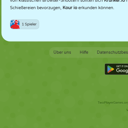
von klassischen Browser-Shootern sollten sich
Krunker.io
n
Schießereien bevorzugen,
Kour io
erkunden können.
1 Spieler
Über uns
Hilfe
Datenschutzbe
TwoPlayerGames.org 
V