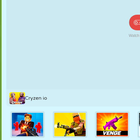
PUPPEN
RÄTSEL
REAKTION
RETRO
ROBOTER
STRATEGIE
STUNT
PANZER
TENNIS
TIC TAC TOE
Cryzen io