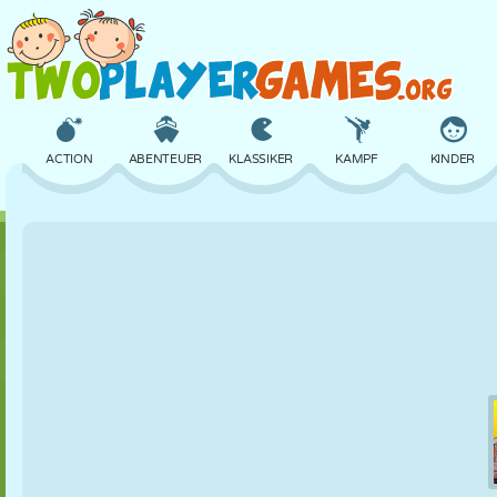
ACTION
ABENTEUER
KLASSIKER
KAMPF
KINDER
3D
FLUGZEUG
ALIEN
BALANCE
BASKETBALL
SCHLOSS
SCHACH
CRAZY
VERTEIDIGUNG
DINOSAURIER
MÄDCHEN
GOLF
SPRINGEN
MATHE
LABYRINTH