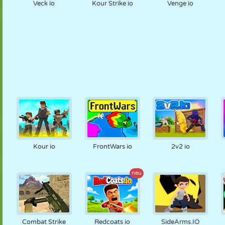
Veck io
Kour Strike io
Venge io
Kour io
FrontWars io
2v2 io
neu
Combat Strike
Redcoats io
SideArms.IO